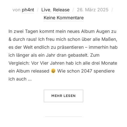
Veröffentlicht
von
ph4nt
Live
,
Release
26. März 2025
am
Keine Kommentare
In zwei Tagen kommt mein neues Album Augen zu
& durch raus! Ich freu mich schon über alle Maßen,
es der Welt endlich zu präsentieren – immerhin hab
ich länger als ein Jahr dran gebastelt. Zum
Vergleich: Vor Vier Jahren hab ich alle drei Monate
ein Album released
Wie schon 2047 spendiere
ich auch …
ÜBER „RELEASEKONZERT AUGEN 
MEHR
LESEN