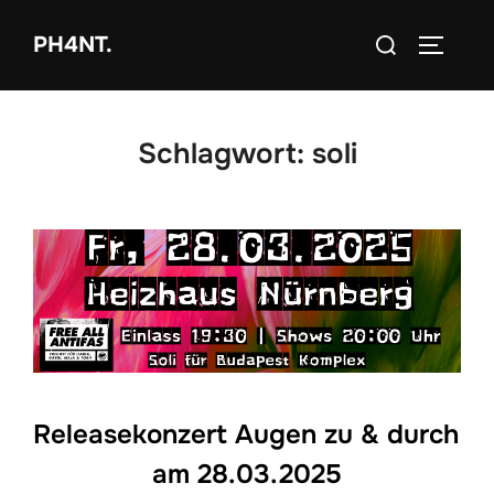
Zum
Suchen
PH4NT.
Inhalt
SEITEN
nach:
springen
Schlagwort:
soli
Releasekonzert Augen zu & durch
am 28.03.2025