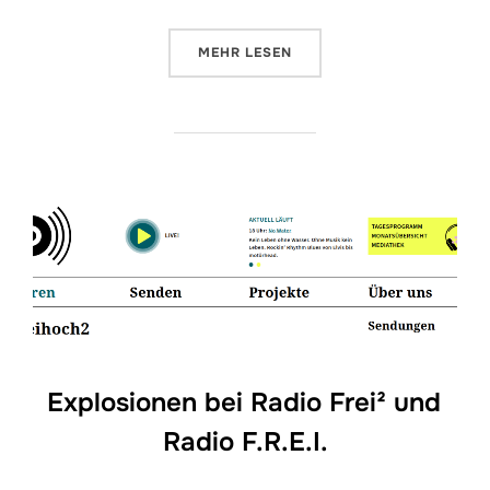
ÜBER „RELEASEKONZERT „VON A
MEHR
LESEN
Explosionen bei Radio Frei² und
Radio F.R.E.I.