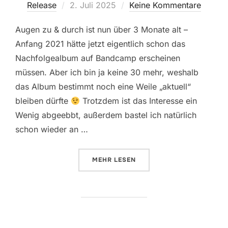
Veröffentlicht
Release
2. Juli 2025
Keine Kommentare
am
Augen zu & durch ist nun über 3 Monate alt –
Anfang 2021 hätte jetzt eigentlich schon das
Nachfolgealbum auf Bandcamp erscheinen
müssen. Aber ich bin ja keine 30 mehr, weshalb
das Album bestimmt noch eine Weile „aktuell“
bleiben dürfte
Trotzdem ist das Interesse ein
Wenig abgeebbt, außerdem bastel ich natürlich
schon wieder an …
ÜBER „FETZENDE REVIEWS, COV
MEHR
LESEN