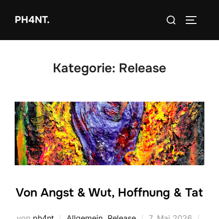
Zum
Suchen
PH4NT.
Inhalt
SEITEN
nach:
springen
Kategorie:
Release
Von Angst & Wut, Hoffnung & Tat
Veröffentlicht
von
ph4nt
Allgemein
,
Release
7. Mai 2026