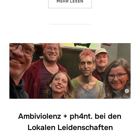
ÜBER „WIE PH4NT. SONGS ENTST
MEHR
LESEN
Ambiviolenz + ph4nt. bei den
Lokalen Leidenschaften