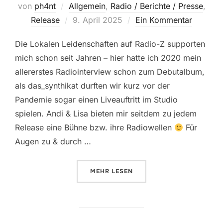
von
ph4nt
Allgemein
,
Radio / Berichte / Presse
,
Veröffentlicht
Release
9. April 2025
Ein Kommentar
am
Die Lokalen Leidenschaften auf Radio-Z supporten
mich schon seit Jahren – hier hatte ich 2020 mein
allererstes Radiointerview schon zum Debutalbum,
als das_synthikat durften wir kurz vor der
Pandemie sogar einen Liveauftritt im Studio
spielen. Andi & Lisa bieten mir seitdem zu jedem
Release eine Bühne bzw. ihre Radiowellen
Für
Augen zu & durch …
ÜBER „AMBIVIOLENZ + PH4NT. B
MEHR
LESEN