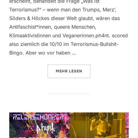
erscheint, behandelt die Frage „Was ist
Terrorismus?“ – wenn man den Trumps, Merz’,
Söders & Höckes dieser Welt glaubt, wären das
Antifaschist*innen, queere Menschen,
Klimaaktivistinnen und Veganerinnen.ph4nt. scored
also ziemlich die 10/10 im Terrorismus-Bullshit-
Bingo. Aber wo vor haben …
ÜBER „[T]ERRORIST*IN – ZWEITE
MEHR
LESEN