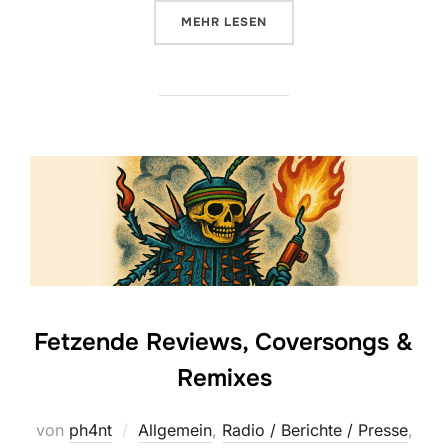
ÜBER „MEIN ERSTES LIVE-ALBU
MEHR
LESEN
Fetzende Reviews, Coversongs &
Remixes
von
ph4nt
Allgemein
,
Radio / Berichte / Presse
,