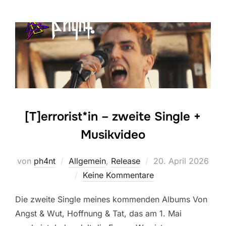
[T]errorist*in – zweite Single +
Musikvideo
Veröffentlicht
von
ph4nt
Allgemein
,
Release
20. April 2026
am
Keine Kommentare
Die zweite Single meines kommenden Albums Von
Angst & Wut, Hoffnung & Tat, das am 1. Mai