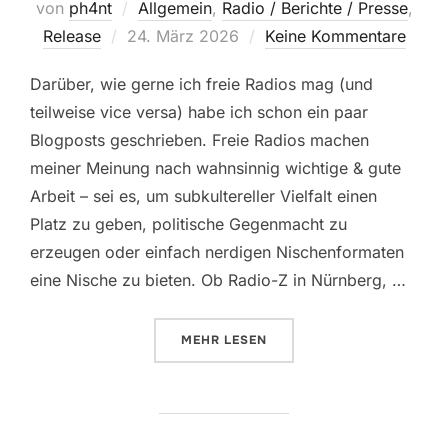
von
ph4nt
Allgemein
,
Radio / Berichte / Presse
,
Veröffentlicht
Release
24. März 2026
Keine Kommentare
am
Darüber, wie gerne ich freie Radios mag (und
teilweise vice versa) habe ich schon ein paar
Blogposts geschrieben. Freie Radios machen
meiner Meinung nach wahnsinnig wichtige & gute
Arbeit – sei es, um subkultereller Vielfalt einen
Platz zu geben, politische Gegenmacht zu
erzeugen oder einfach nerdigen Nischenformaten
eine Nische zu bieten. Ob Radio-Z in Nürnberg, …
ÜBER „EXPLOSIONEN BEI RADIO FR
MEHR
LESEN