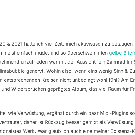
0 & 2021 hatte ich viel Zeit, mich aktivistisch zu betätige
ich meist einfach müde, und so überschwemmten
gelbe Brief
nehmend unzufrieden war mit der Aussicht, ein Zahnrad im
mabubble genervt. Wohin also, wenn eins wenig Sinn & Zuku
 in entsprechenden Kreisen nicht unbedingt wohl fühl? Am 
 und Widersprüchen geprägtes Album, das viel Raum für Fra
ttel wie Verwüstung, ergänzt durch ein paar Midi-Plugins s
ertrauter, daher ist Rückzug besser gemixt als Verwüstung 
motionalstes Werk. War glaub ich auch eine meiner Existenz-