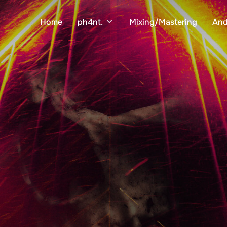
Home
ph4nt.
Mixing/Mastering
And