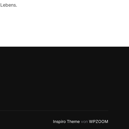
 Lebens.
astodon
oundCloud
ouTube
Inspiro Theme
von
WPZOOM