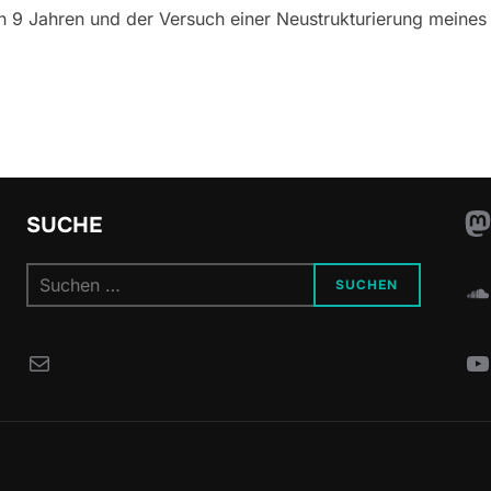
h 9 Jahren und der Versuch einer Neustrukturierung meines
M
SUCHE
Suchen
SUCHEN
S
nach:
E-Mail
Y