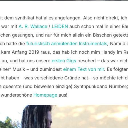
it dem synthikat hat alles angefangen. Also nicht direkt, i
 war mit
A. R. Wallace
/
LEIDEN
auch schon mal in einer Ban
chen gesungen, und nur für mich allein ein Bisschen getex
Ich hatte die
futuristisch anmutenden Instrumentals
, Nami d
kam Anfang 2019 raus, das hab ich noch mim Handy im R
 an, und hat uns unsere
ersten Gigs
beschert – das war nich
meiner“ Musik – und zumindest
einem Text von mir
. Es folgt
t haben – was verschiedene Gründe hat – so möchte ich das
 die queerste (und bisweilen einzige) Synthpunkband Nürnbe
re wunderschöne
Homepage
aus!