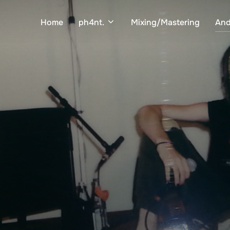
Home
ph4nt.
Mixing/Mastering
And