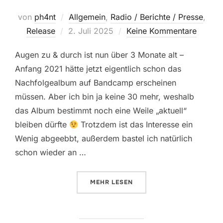
von
ph4nt
Allgemein
,
Radio / Berichte / Presse
,
Veröffentlicht
Release
2. Juli 2025
Keine Kommentare
am
Augen zu & durch ist nun über 3 Monate alt –
Anfang 2021 hätte jetzt eigentlich schon das
Nachfolgealbum auf Bandcamp erscheinen
müssen. Aber ich bin ja keine 30 mehr, weshalb
das Album bestimmt noch eine Weile „aktuell“
bleiben dürfte
Trotzdem ist das Interesse ein
Wenig abgeebbt, außerdem bastel ich natürlich
schon wieder an …
ÜBER „FETZENDE REVIEWS, COV
MEHR
LESEN