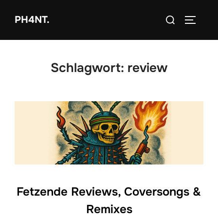
Zum
Suchen
PH4NT.
Inhalt
SEITEN
nach:
springen
Schlagwort:
review
Fetzende Reviews, Coversongs &
Remixes