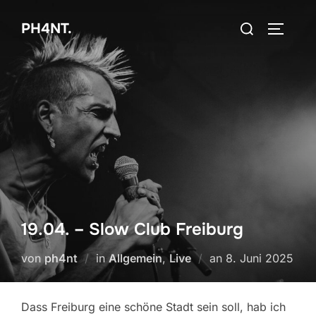
Zum
Suchen
PH4NT.
Inhalt
SEITEN
nach:
springen
19.04. – Slow Club Freiburg
Veröffentlicht
von
ph4nt
in
Allgemein
,
Live
an
8. Juni 2025
am
Dass Freiburg eine schöne Stadt sein soll, hab ich