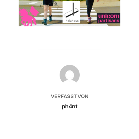
BEITRAGSAUTOR
VERFASST VON
ph4nt