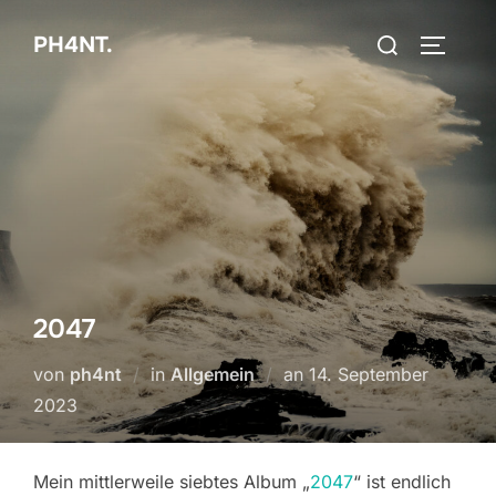
Zum
Suchen
PH4NT.
Inhalt
SEITEN
nach:
springen
2047
Veröffentlicht
von
ph4nt
in
Allgemein
an
14. September
am
2023
Mein mittlerweile siebtes Album „
2047
“ ist endlich