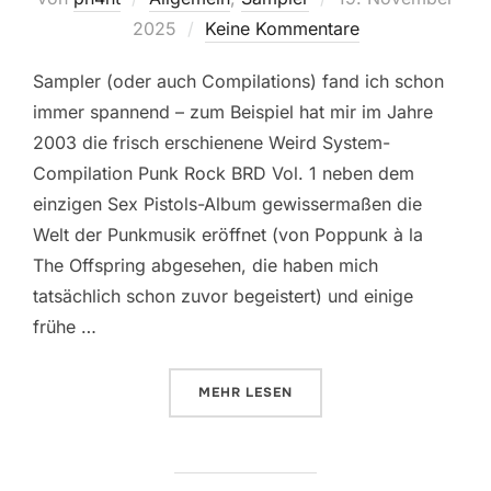
am
2025
Keine Kommentare
Sampler (oder auch Compilations) fand ich schon
immer spannend – zum Beispiel hat mir im Jahre
2003 die frisch erschienene Weird System-
Compilation Punk Rock BRD Vol. 1 neben dem
einzigen Sex Pistols-Album gewissermaßen die
Welt der Punkmusik eröffnet (von Poppunk à la
The Offspring abgesehen, die haben mich
tatsächlich schon zuvor begeistert) und einige
frühe …
ÜBER „IT’S SAMPLERTIME“
MEHR
LESEN