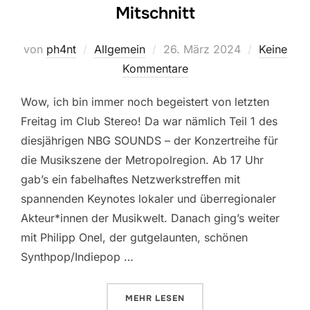
Mitschnitt
Veröffentlicht
von
ph4nt
Allgemein
26. März 2024
Keine
am
Kommentare
Wow, ich bin immer noch begeistert von letzten
Freitag im Club Stereo! Da war nämlich Teil 1 des
diesjährigen NBG SOUNDS – der Konzertreihe für
die Musikszene der Metropolregion. Ab 17 Uhr
gab’s ein fabelhaftes Netzwerkstreffen mit
spannenden Keynotes lokaler und überregionaler
Akteur*innen der Musikwelt. Danach ging’s weiter
mit Philipp Onel, der gutgelaunten, schönen
Synthpop/Indiepop …
ÜBER „NBG SOUNDS | 22.03.2024
MEHR
LESEN