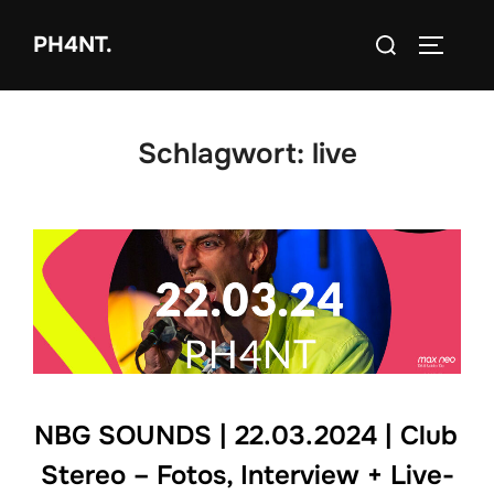
Zum
Suchen
PH4NT.
Inhalt
SEITEN
nach:
springen
Schlagwort:
live
NBG SOUNDS | 22.03.2024 | Club
Stereo – Fotos, Interview + Live-